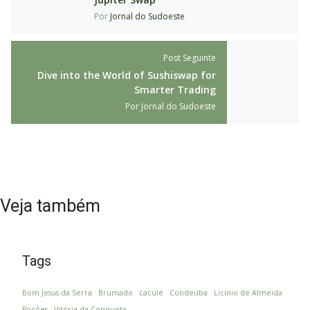
Por
Jornal do Sudoeste
Post Seguinte
Dive into the World of Sushiswap for
Smarter Trading
Por
Jornal do Sudoeste
Veja também
Tags
Bom Jesus da Serra
Brumado
caculé
Condeúba
Licínio de Almeida
Poções
Vitória da Conquista