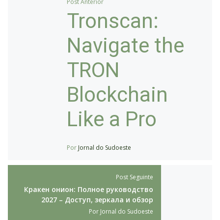
Post Anterior
Tronscan:
Navigate the
TRON
Blockchain
Like a Pro
Por
Jornal do Sudoeste
Post Seguinte
Кракен онион: Полное руководство
2027 – Доступ, зеркала и обзор
Por
Jornal do Sudoeste