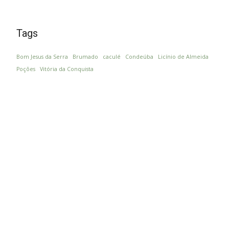
Tags
Bom Jesus da Serra
Brumado
caculé
Condeúba
Licínio de Almeida
Poções
Vitória da Conquista