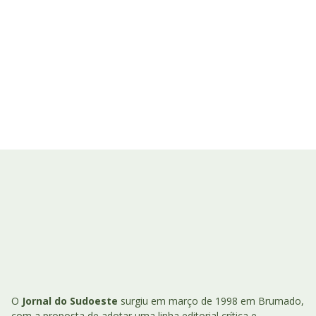
O
Jornal do Sudoeste
surgiu em março de 1998 em Brumado,
com a proposta de adotar uma linha editorial crítica e