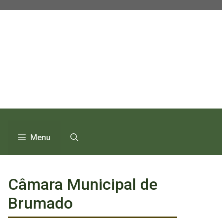
Pular
para
o
conteúdo
Menu
Câmara Municipal de
Brumado