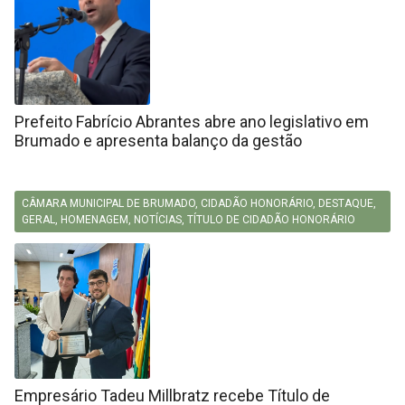
Prefeito Fabrício Abrantes abre ano legislativo em
Brumado e apresenta balanço da gestão
CÂMARA MUNICIPAL DE BRUMADO
,
CIDADÃO HONORÁRIO
,
DESTAQUE
,
GERAL
,
HOMENAGEM
,
NOTÍCIAS
,
TÍTULO DE CIDADÃO HONORÁRIO
Empresário Tadeu Millbratz recebe Título de