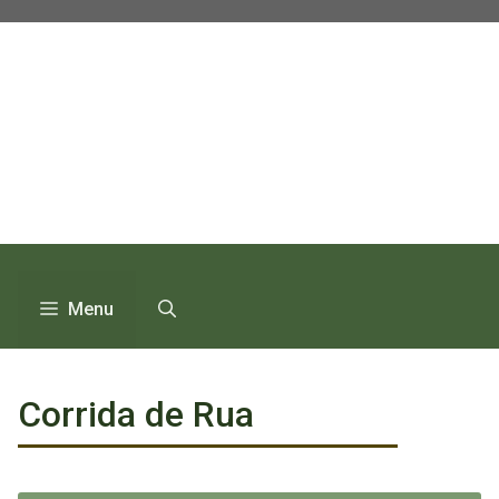
Pular
para
o
conteúdo
Menu
Corrida de Rua