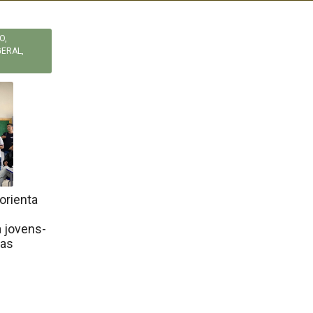
O
,
GERAL
,
orienta
a jovens-
las