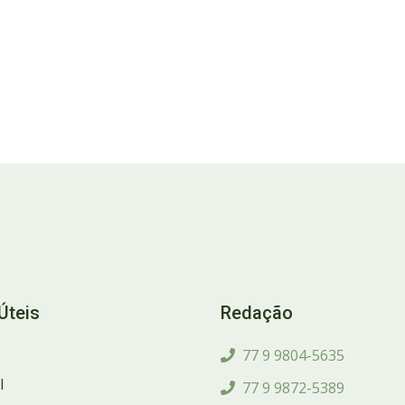
Úteis
Redação
77 9 9804-5635
l
77 9 9872-5389