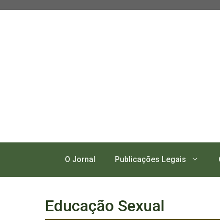
Pular
para
o
conteúdo
O Jornal
Publicações Legais
Educação Sexual