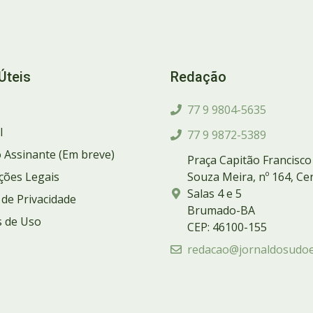
Úteis
Redação
77 9 9804-5635
l
77 9 9872-5389
 Assinante (Em breve)
Praça Capitão Francisco
ções Legais
Souza Meira, nº 164, Ce
Salas 4 e 5
a de Privacidade
Brumado-BA
 de Uso
CEP: 46100-155
redacao@jornaldosudoe