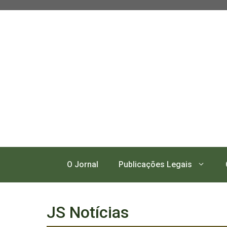
Pular
para
o
conteúdo
O Jornal
Publicações Legais
JS Notícias