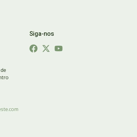
Siga-nos
 de
ntro
ste.com