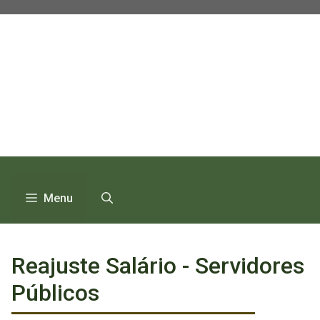
Pular
para
o
conteúdo
Menu
Reajuste Salário - Servidores
Públicos