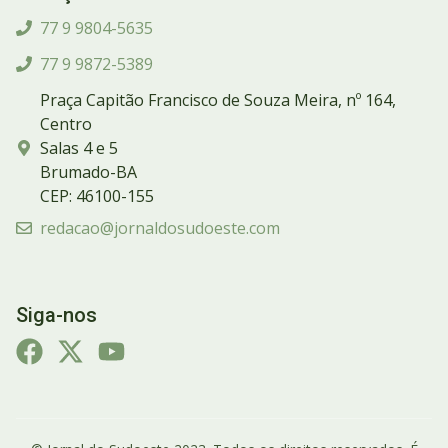
77 9 9804-5635
77 9 9872-5389
Praça Capitão Francisco de Souza Meira, nº 164,
Centro
Salas 4 e 5
Brumado-BA
CEP: 46100-155
redacao@jornaldosudoeste.com
Siga-nos