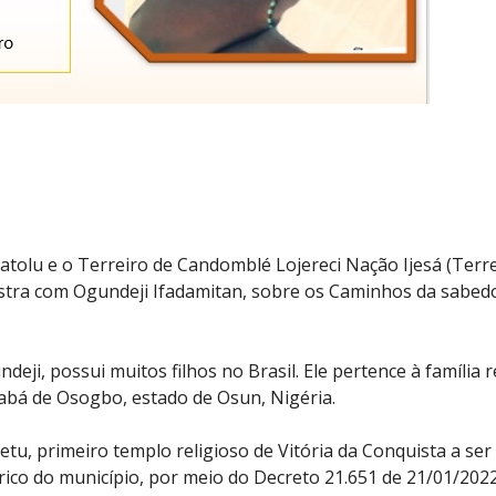
 Ifatolu e o Terreiro de Candomblé Lojereci Nação Ijesá (Terr
stra com Ogundeji Ifadamitan, sobre os Caminhos da sabed
deji, possui muitos filhos no Brasil. Ele pertence à família r
rabá de Osogbo, estado de Osun, Nigéria.
ketu, primeiro templo religioso de Vitória da Conquista a ser
ico do município, por meio do Decreto 21.651 de 21/01/2022