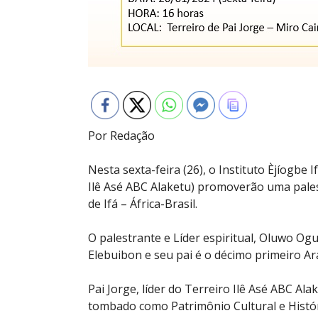
Por Redação
Nesta sexta-feira (26), o Instituto Èjíogbe
Ilê Asé ABC Alaketu) promoverão uma pale
de Ifá – África-Brasil.
O palestrante e Líder espiritual, Oluwo Ogun
Elebuibon e seu pai é o décimo primeiro A
Pai Jorge, líder do Terreiro Ilê Asé ABC Ala
tombado como Patrimônio Cultural e Histór