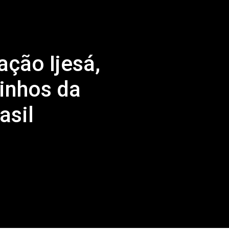
ação Ijesá,
inhos da
rasil