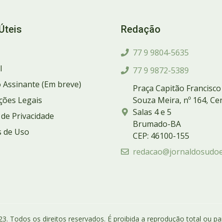
Úteis
Redação
77 9 9804-5635
l
77 9 9872-5389
 Assinante (Em breve)
Praça Capitão Francisco
ções Legais
Souza Meira, nº 164, Ce
Salas 4 e 5
a de Privacidade
Brumado-BA
 de Uso
CEP: 46100-155
redacao@jornaldosudoe
3. Todos os direitos reservados. É proibida a reprodução total ou par