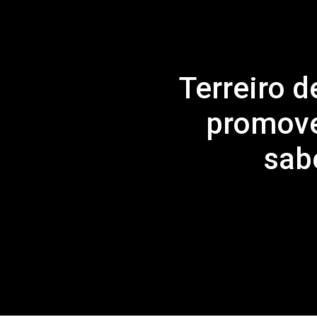
Terreiro d
promove
sabe