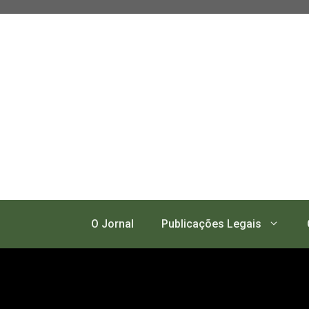
Pular
para
o
conteúdo
O Jornal
Publicações Legais