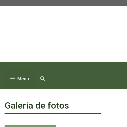
Pular
para
o
conteúdo
Menu
Galeria de fotos