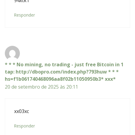
94xtk1
Responder
* * * No mining, no trading - just free Bitcoin in 1
tap: http://dbopro.com/index.php?793huw * * *
hs=f1b061740468096aa8f02b11050950b3* ххх*
20 de setembro de 2025 às 20:11
xx03xc
Responder