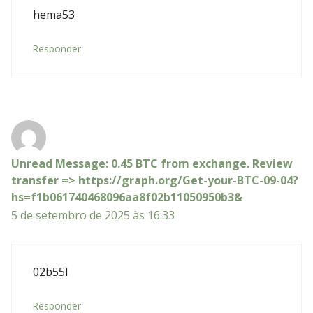
hema53
Responder
Unread Message: 0.45 BTC from exchange. Review
transfer => https://graph.org/Get-your-BTC-09-04?
hs=f1b061740468096aa8f02b11050950b3&
5 de setembro de 2025 às 16:33
02b55l
Responder