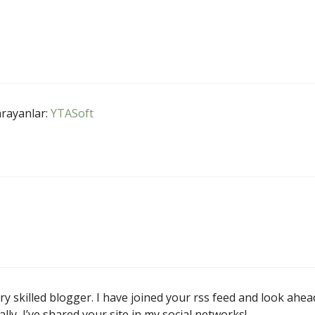
arayanlar:
YTASoft
ry skilled blogger. I have joined your rss feed and look ahea
lly, I’ve shared your site in my social networks!