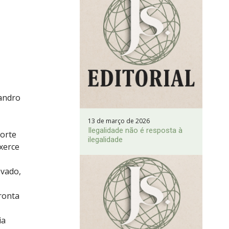
sandro
13 de março de 2026
Ilegalidade não é resposta à
Corte
ilegalidade
xerce
evado,
ronta
ia