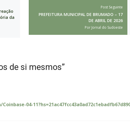
Post Seguinte
 reação
PREFEITURA MUNICIPAL DE BRUMADO – 17
tória da
DE ABRIL DE 2026
Por
Jornal do Sudoeste
os de si mesmos”
ra.ph/Coinbase-04-11?hs=21ac47fcc43a0ad72c1ebadfb67d890