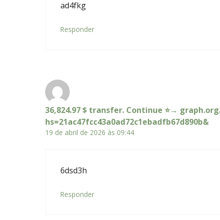
ad4fkg
Responder
36,824.97 $ transfer. Continue ⭐→ graph.or
hs=21ac47fcc43a0ad72c1ebadfb67d890b&
19 de abril de 2026 às 09:44
6dsd3h
Responder