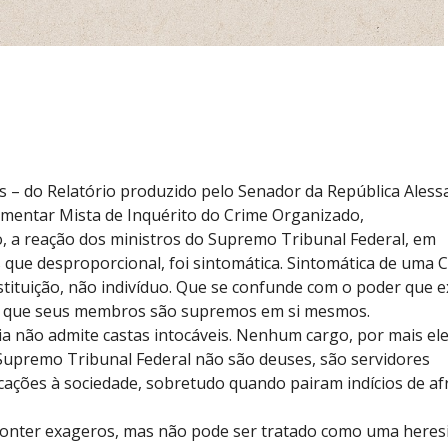
 – do Relatório produzido pelo Senador da República Ales
amentar Mista de Inquérito do Crime Organizado,
, a reação dos ministros do Supremo Tribunal Federal, em
 que desproporcional, foi sintomática. Sintomática de uma 
stituição, não indivíduo. Que se confunde com o poder que e
a, que seus membros são supremos em si mesmos.
ia não admite castas intocáveis. Nenhum cargo, por mais el
 Supremo Tribunal Federal não são deuses, são servidores
icações à sociedade, sobretudo quando pairam indícios de af
 conter exageros, mas não pode ser tratado como uma heres