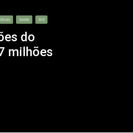
tícias
Saúde
SUS
ções do
7 milhões