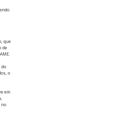
.
sendo
o, que
o de
a AME.
s do
dos, o
ove em
,
e no