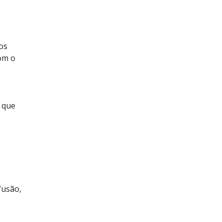
os
com o
 que
fusão,