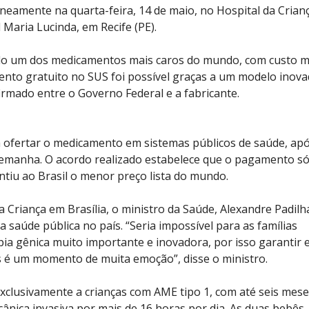
neamente na quarta-feira, 14 de maio, no Hospital da Crian
l Maria Lucinda, em Recife (PE).
o um dos medicamentos mais caros do mundo, com custo m
mento gratuito no SUS foi possível graças a um modelo inov
rmado entre o Governo Federal e a fabricante.
a ofertar o medicamento em sistemas públicos de saúde, ap
Alemanha. O acordo realizado estabelece que o pagamento só
antiu ao Brasil o menor preço lista do mundo.
 Criança em Brasília, o ministro da Saúde, Alexandre Padilh
aúde pública no país. “Seria impossível para as famílias
ia gênica muito importante e inovadora, por isso garantir 
s é um momento de muita emoção”, disse o ministro.
clusivamente a crianças com AME tipo 1, com até seis mese
ânica invasiva por mais de 16 horas por dia. As duas bebês