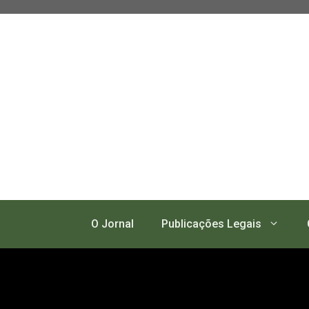
Pular
para
o
conteúdo
O Jornal
Publicações Legais