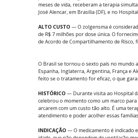
meses de vida, receberam a terapia simulta
José Alencar, em Brasília (DF), e no Hospita
ALTO CUSTO
— O zolgensma é considerad
de R$ 7 milhões por dose única. O forneci
de Acordo de Compartilhamento de Risco, fi
O Brasil se tornou o sexto país no mundo 
Espanha, Inglaterra, Argentina, França e 
feito se o tratamento for eficaz, o que gar
HISTÓRICO
— Durante visita ao Hospital da
celebrou o momento como um marco para a s
arcarem com um custo tão alto. É uma terap
atendimento e poder acolher essas família
INDICAÇÃO
— O medicamento é indicado ex
idade, que não dependem de ventilação mec