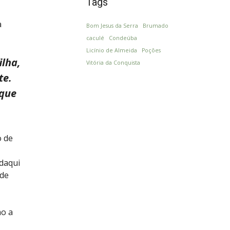
Tags
a
Bom Jesus da Serra
Brumado
caculé
Condeúba
Licínio de Almeida
Poções
lha,
Vitória da Conquista
te.
que
o de
 daqui
 de
mo a