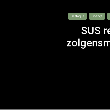
Destaque
Doença
SUS re
zolgensm