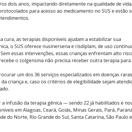
ros dois anos, impactando diretamente na qualidade de vida
 protocolados para acesso ao medicamento no SUS e estão 
atendimentos.
ura, as terapias disponíveis ajudam a estabilizar sua
ica, o SUS oferece nusinersena e risdiplam, de uso contínu
Sem essas intervenções, essas crianças enfrentam alto risc
recebe o zolgensma não precisa receber outra terapia par
ocurar um dos 36 serviços especializados em doenças rara
 da criança e, caso os critérios de elegibilidade sejam atendi
iado.
ar a infusão da terapia gênica — sendo 22 já habilitados e n
oníveis em Alagoas, Ceará, Goiás, Minas Gerais, Pará, Paraná
nde do Norte, Rio Grande do Sul, Santa Catarina, São Paulo 