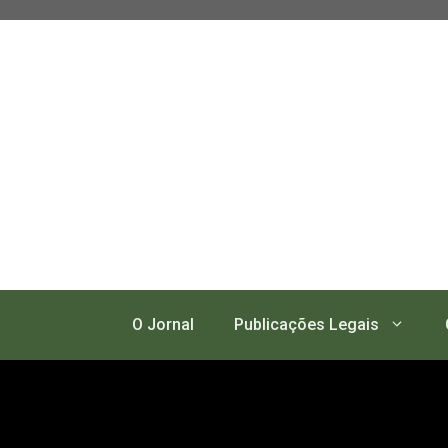
Pular
para
o
conteúdo
O Jornal
Publicações Legais