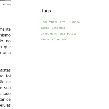
ores no
Tags
Bom Jesus da Serra
Brumado
caculé
Condeúba
amente
Licínio de Almeida
Poções
anismo
Vitória da Conquista
ção no
 o que
om uma
tistas
o, foi
ção de
ve sua
ultado
tar de
élulas