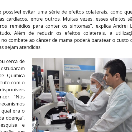
 possível evitar uma série de efeitos colaterais, como qu
s cardíacos, entre outros. Muitas vezes, esses efeitos s
ros remédios para conter os sintomas”, explica Andrei L
do. Além de reduzir os efeitos colaterais, a utiliza
no combate ao câncer de mama poderá baratear o custo 
as sejam atendidas.
ou cerca de
s estudaram
de Química
ituto com o
disponíveis
ncer. “Nós
 mecanismos
 qual era o
da doença”,
pesquisa e