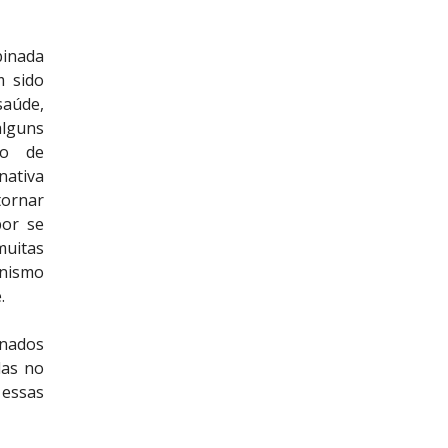
binada
m sido
saúde,
alguns
ão de
ativa
tornar
por se
uitas
nismo
.
inados
das no
 essas