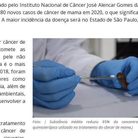
do pelo Instituto Nacional de Câncer José Alencar Gomes da
6.280 novos casos de câncer de mama em 2020, o que significa
. A maior incidência da doença será no Estado de São Paulo
r câncer de
comete as
 pele não
a é o mais
2018, foram
tores como
ia, além de
mbientais,
senvolver a
Foto: ( Substância inédita reduziu 95% da concentr
tratamento
quimioterápico utilizado no tratamento do câncer de mama.)
 câncer de