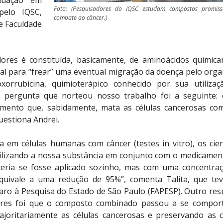
duação em
Foto: (Pesquisadores do IQSC estudam compostos promiss
pelo IQSC,
combate ao câncer.)
e Faculdade
dores é constituída, basicamente, de aminoácidos quimic
al para “frear” uma eventual migração da doença pelo org
orrubicina, quimioterápico conhecido por sua utiliza
“A pergunta que norteou nosso trabalho foi a seguinte:
mento que, sabidamente, mata as células cancerosas c
questiona Andrei.
 em células humanas com câncer (testes in vitro), os cien
tilizando a nossa substância em conjunto com o medicament
 teria se fosse aplicado sozinho, mas com uma concentra
quivale a uma redução de 95%”, comenta Talita, que te
aro à Pesquisa do Estado de São Paulo (FAPESP). Outro res
ores foi que o composto combinado passou a se compor
ajoritariamente as células cancerosas e preservando as c